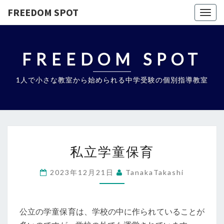
FREEDOM SPOT
Togg
navig
FREEDOM SPOT
1人で小さな教室から始められる中学受験の個別指導教室
私
私立学童保育
立
学
2023年12月21日
TanakaTakashi
童
保
育
公立の学童保育は、学校の中に作られていることが