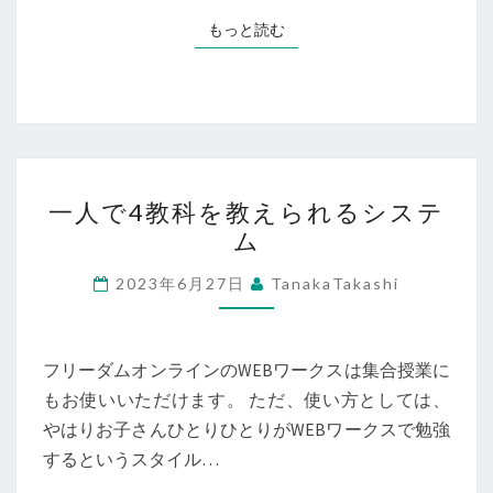
由
もっと読む
もっと読む
一
一人で4教科を教えられるシステ
人
ム
で
4
2023年6月27日
TanakaTakashi
教
科
を
フリーダムオンラインのWEBワークスは集合授業に
教
もお使いいただけます。 ただ、使い方としては、
え
やはりお子さんひとりひとりがWEBワークスで勉強
ら
するというスタイル…
れ