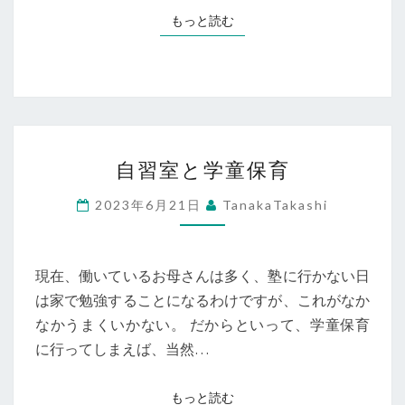
る
もっと読む
もっと読む
シ
ス
テ
ム
自
自習室と学童保育
習
室
2023年6月21日
TanakaTakashi
と
学
童
現在、働いているお母さんは多く、塾に行かない日
保
は家で勉強することになるわけですが、これがなか
育
なかうまくいかない。 だからといって、学童保育
に行ってしまえば、当然…
もっと読む
もっと読む