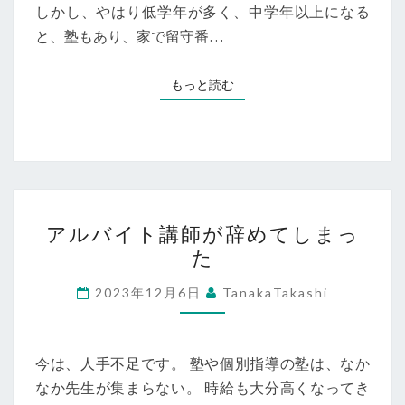
しかし、やはり低学年が多く、中学年以上になる
と、塾もあり、家で留守番…
もっと読む
もっと読む
ア
アルバイト講師が辞めてしまっ
ル
た
バ
イ
2023年12月6日
TanakaTakashi
ト
講
師
今は、人手不足です。 塾や個別指導の塾は、なか
が
なか先生が集まらない。 時給も大分高くなってき