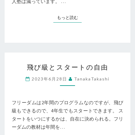
人塾は減っています。 …
もっと読む
もっと読む
飛
飛び級とスタートの自由
び
級
2023年6月28日
TanakaTakashi
と
ス
タ
フリーダムは2年間のプログラムなのですが、飛び
ー
級もできるので、4年生でもスタートできます。 ス
ト
タートをいつにするかは、自在に決められる。フリ
の
ーダムの教材は年間を…
自