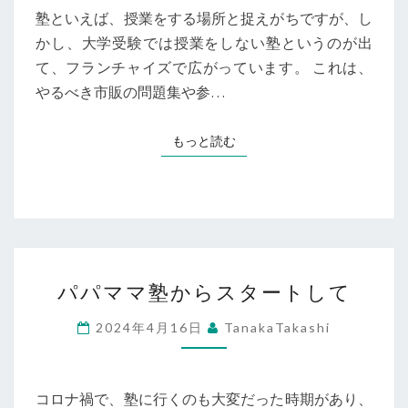
い
塾といえば、授業をする場所と捉えがちですが、し
塾
かし、大学受験では授業をしない塾というのが出
て、フランチャイズで広がっています。 これは、
やるべき市販の問題集や参…
もっと読む
もっと読む
パ
パパママ塾からスタートして
パ
マ
2024年4月16日
TanakaTakashi
マ
塾
か
コロナ禍で、塾に行くのも大変だった時期があり、