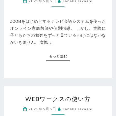
2025年5月5日
TanakaTakashi
ン
家
庭
ZOOMをはじめとするテレビ会議システムを使った
教
オンライン家庭教師や個別指導。 しかし、実際に
師
子どもたちの勉強をずっと見ているわけにはなかな
の
かいきません。 実際…
指
導
もっと読む
もっと読む
が
パ
ワ
ー
ア
WEB
ッ
WEBワークスの使い方
ワ
プ
ー
2025年5月5日
TanakaTakashi
し
ク