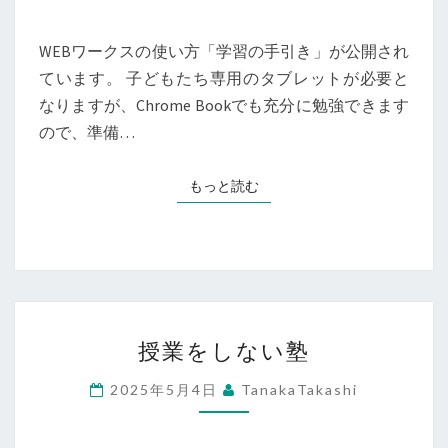
ま
ス
す。
の
WEBワークスの使い方「学習の手引き」が公開され
使
ています。 子どもたち専用のタブレットが必要と
い
なりますが、Chrome Bookでも充分に勉強できます
方
ので、準備…
もっと読む
もっと読む
授
授業をしない塾
業
を
2025年5月4日
TanakaTakashi
し
な