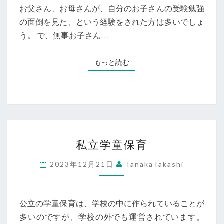
ら
お父さん、お母さんが、自分のお子さんの受験勉強
ス
の面倒を見た、という経験をされた方は多いでしょ
タ
う。 で、無事お子さん…
ー
ト
もっと読む
もっと読む
し
て
私
私立学童保育
立
学
2023年12月21日
TanakaTakashi
童
保
育
公立の学童保育は、学校の中に作られていることが
多いのですが、学校の外でも運営されています。