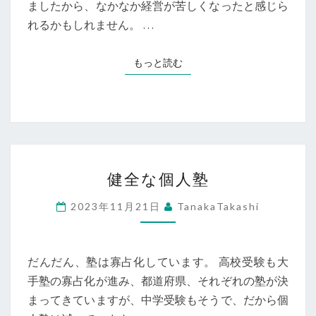
辞
ましたから、なかなか経営が苦しくなったと感じら
め
れるかもしれません。 …
て
し
もっと読む
もっと読む
ま
っ
た
健
健全な個人塾
全
な
2023年11月21日
TanakaTakashi
個
人
塾
だんだん、塾は寡占化しています。 高校受験も大
手塾の寡占化が進み、都道府県、それぞれの塾が決
まってきていますが、中学受験もそうで、だから個