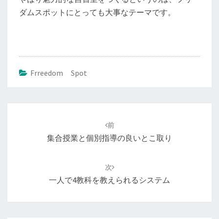
ダムスポットにとっても大事なテーマです。
Frreedom Spot
投
稿
前
ナ
集合授業と個別指導の良いとこ取り
ビ
ゲ
次
ー
一人で4教科を教えられるシステム
シ
ョ
ン