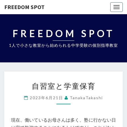
FREEDOM SPOT
Togg
navig
FREEDOM SPOT
1人で小さな教室から始められる中学受験の個別指導教室
自
自習室と学童保育
習
室
2023年6月21日
TanakaTakashi
と
学
童
現在、働いているお母さんは多く、塾に行かない日
保