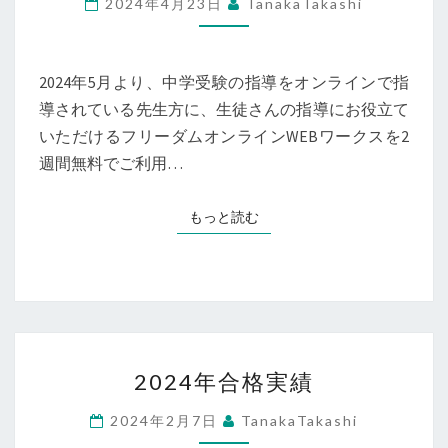
2024年4月23日
TanakaTakashi
の
オ
ン
2024年5月より、中学受験の指導をオンラインで指
ラ
導されている先生方に、生徒さんの指導にお役立て
イ
いただけるフリーダムオンラインWEBワークスを2
ン
週間無料でご利用…
家
庭
もっと読む
もっと読む
教
師
（個
別
指
2024
導）
2024年合格実績
年
の
合
2024年2月7日
TanakaTakashi
先
格