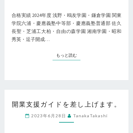
生
実
方
績
合格実績 2024年度 浅野・鴎友学園・鎌倉学園 関東
へ
学院六浦・慶應義塾中等部・慶應義塾普通部 佐久
長聖・芝浦工大柏・自由の森学園 湘南学園・昭和
秀英・逗子開成…
もっと読む
もっと読む
開
開業支援ガイドを差し上げます。
業
支
2023年6月28日
TanakaTakashi
援
ガ